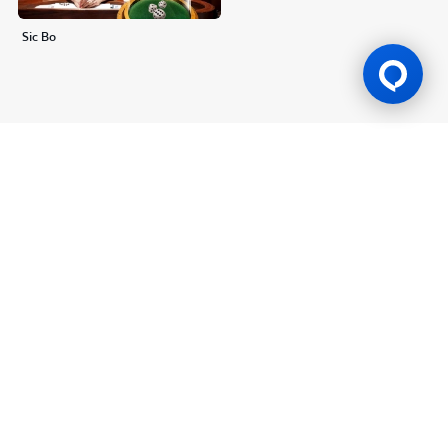
Sic Bo
ใบอนุญาตเกม
BK8 ดำเนินการโดยบริษัท Mettlemind Tech Ltd. หมายเลขจดทะเบียน
15779 ที่อยู่จดทะเบียน: ฮัมชาโก, เมืองมูตซามูดู, เกาะอองฌวน , สหภาพคอ
โมโรส BK8ได้รับใบอนุญาตและอยู่ภายใต้การกำกับดูแลโดยรัฐบาลเกาะอองฌ
วน สหภาพคอโมโรส ภายใต้ใบอนุญาตเลขที่ ALSI-202504032-FI2 BK8
ปฏิบัติตามข้อกำหนดและกฎระเบียบทางกฎหมายอย่างเคร่งครัด และได้รับ
อนุญาตให้ดำเนินกิจกรรมการเดิมพันทุกประเภทอย่างถูกต้องตามกฎหมาย