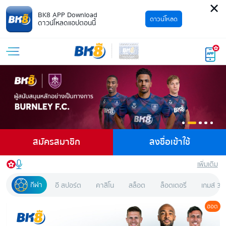
×
BK8 APP Download
ดาวน์โหลด
ดาวน์โหลดแอปตอนนี้
สมัครสมาชิก
ลงชื่อเข้าใช้
เพิ่มเติม
เลื่อนระดับสมาชิก VIP รับสิทธิประโยชน์ที่เหลือกว่า เพลิดเพลินกับการฝาก-ถอนเงิ
กีฬา
อี สปอร์ต
คาสิโน
สล็อต
ล็อตเตอรี่
เกมส์ 3D
ฮอต