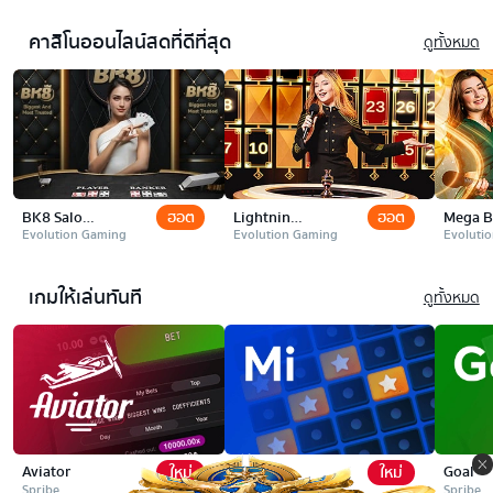
คาสิโนออนไลน์สดที่ดีที่สุด
ดูทั้งหมด
ฮอต
ฮอต
BK8 Salon Prive Baccarat
Lightning Roulette
Mega B
Evolution Gaming
Evolution Gaming
Evoluti
เกมให้เล่นทันที
ดูทั้งหมด
ใหม่
ใหม่
Aviator
Mines
Goal
Spribe
Spribe
Spribe