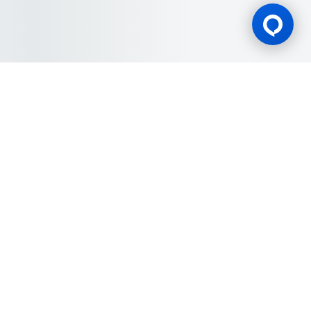
สปอนเซอร์หลักทางการ
ผู้สนับสนุนหลัก
ผู้สนับสนุนหลักทางการ
BK8 Gresini Racing
Burnley F.C.
2
BWF Thomas & Uber Cup
HSBC BWF Wo
MotoGP 2026
2022-2026
Finals 2026
Finals 
การเสนอเข้าชิงรางวัล